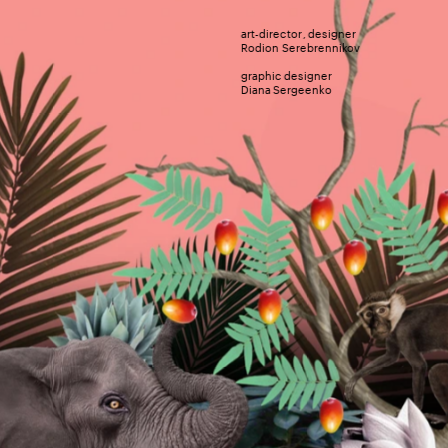
art-director, 
designer
Rodion Serebrennikov
graphic designer
Diana Sergeenko